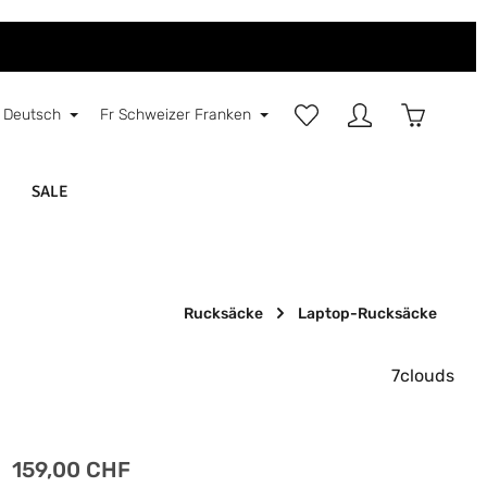
Du hast 0 Produkte auf d
Warenkorb
Deutsch
Fr
Schweizer Franken
SALE
Rucksäcke
Laptop-Rucksäcke
7clouds
Regulärer Preis:
159,00 CHF