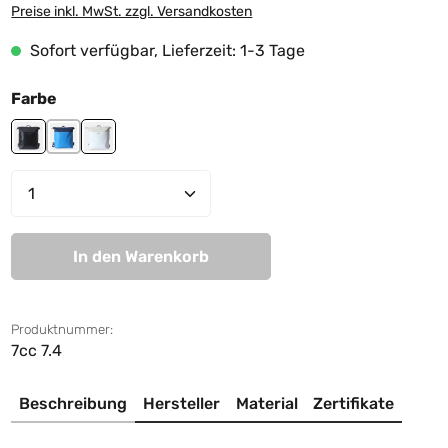
Preise inkl. MwSt. zzgl. Versandkosten
Sofort verfügbar, Lieferzeit: 1-3 Tage
auswählen
Farbe
black
light blue-dark blue
white-off white
Produkt Anzahl: Gib den gewünschten We
In den Warenkorb
Produktnummer:
7cc 7.4
Beschreibung
Hersteller
Material
Zertifikate