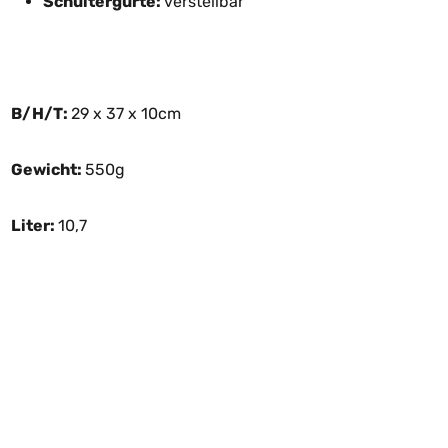
Schultergurte:
verstellbar
B/H/T:
29 x 37 x 10cm
Gewicht:
5
50g
Liter:
10,7