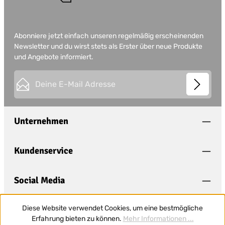
Abonniere jetzt einfach unseren regelmäßig erscheinenden
Newsletter und du wirst stets als Erster über neue Produkte
und Angebote informiert.
E-Mail-Adresse*
This site is protected by
Friendly Captcha
and its
Privacy
Datenschutz
Policy
and
Terms of Use
apply.
Die mit einem Stern (*) markierten Felder sind
Unternehmen
Ich habe die
Datenschutzbestimmungen
zur
Pflichtfelder.
Kenntnis genommen und die
AGB
gelesen und
bin mit ihnen einverstanden.
*
Kundenservice
Social Media
Diese Website verwendet Cookies, um eine bestmögliche
Erfahrung bieten zu können.
Mehr Informationen ...