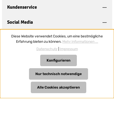
bin mit ihnen einverstanden.
*
Kundenservice
Social Media
Diese Website verwendet Cookies, um eine bestmögliche
Erfahrung bieten zu können.
Mehr Informationen ...
Datenschutz
|
Impressum
Konfigurieren
Vertrag widerrufen
Nur technisch notwendige
Alle Preise inkl. gesetzl. Mehrwertsteuer zzgl.
Versandkosten
und ggf. Nachnahmegebühren, wenn nicht anders
Alle Cookies akzeptieren
angegeben.