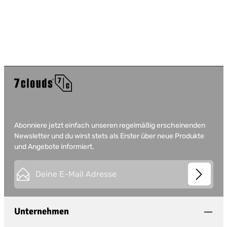
Abonniere jetzt einfach unseren regelmäßig erscheinenden
Newsletter und du wirst stets als Erster über neue Produkte
und Angebote informiert.
E-Mail-Adresse*
This site is protected by
Friendly Captcha
and its
Privacy
Datenschutz
Policy
and
Terms of Use
apply.
Die mit einem Stern (*) markierten Felder sind
Unternehmen
Ich habe die
Datenschutzbestimmungen
zur
Pflichtfelder.
Kenntnis genommen und die
AGB
gelesen und