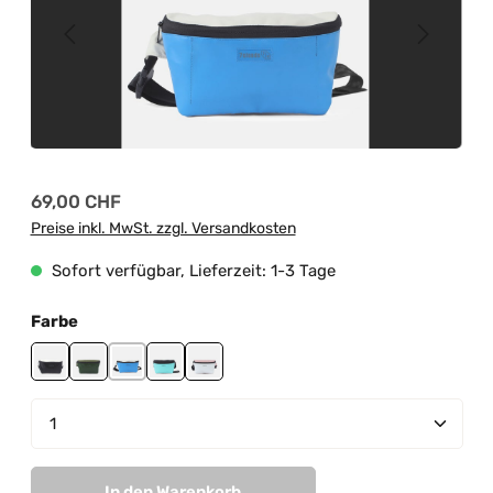
Regulärer Preis:
69,00 CHF
Preise inkl. MwSt. zzgl. Versandkosten
Sofort verfügbar, Lieferzeit: 1-3 Tage
auswählen
Farbe
black-off white
jungle green-mud green
lightblue-white
mint-black
white-light rose
Produkt Anzahl: Gib den gewünschten Wert ein od
In den Warenkorb