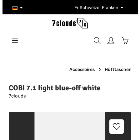
Zum Hauptinhalt springen
Fr
Schweizer Franken
Warenk
Accessoires
Hüfttaschen
COBI 7.1 light blue-off white
7clouds
Bildergalerie überspringen