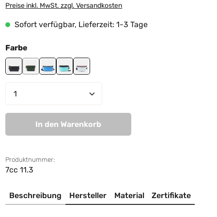
Preise inkl. MwSt. zzgl. Versandkosten
Sofort verfügbar, Lieferzeit: 1-3 Tage
auswählen
Farbe
black-off white
jungle green-mud green
lightblue-white
mint-black
white-light rose
Produkt Anzahl: Gib den gewünschten We
In den Warenkorb
Produktnummer:
7cc 11.3
Beschreibung
Hersteller
Material
Zertifikate