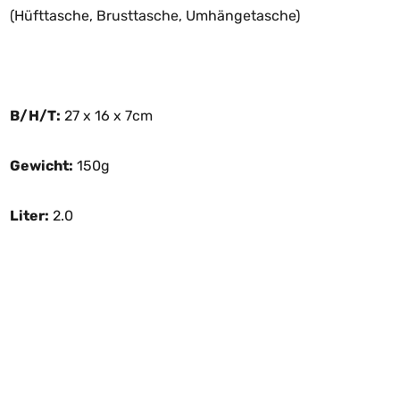
(Hüfttasche, Brusttasche, Umhängetasche)
B/H/T:
27 x 16 x 7cm
Gewicht:
150g
Liter:
2.0