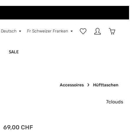
Du hast 0 Produkte auf d
Warenkorb
Deutsch
Fr
Schweizer Franken
SALE
Accessoires
Hüfttaschen
7clouds
Regulärer Preis:
69,00 CHF