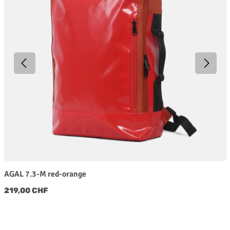
AGAL 7.3-M red-orange
Regulärer Preis:
219,00 CHF