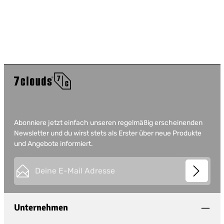
Abonniere jetzt einfach unseren regelmäßig erscheinenden
Newsletter und du wirst stets als Erster über neue Produkte
und Angebote informiert.
E-Mail-Adresse*
This site is protected by
Friendly Captcha
and its
Privacy
Datenschutz
Policy
and
Terms of Use
apply.
Die mit einem Stern (*) markierten Felder sind
Unternehmen
Ich habe die
Datenschutzbestimmungen
zur
Pflichtfelder.
Kenntnis genommen und die
AGB
gelesen und