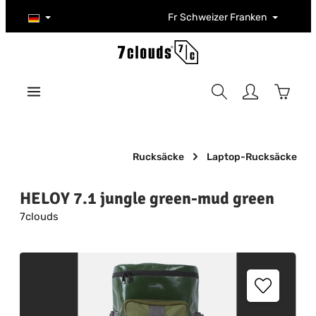
Zum Hauptinhalt springen
Fr
Schweizer Franken
Warenk
Rucksäcke
Laptop-Rucksäcke
HELOY 7.1 jungle green-mud green
7clouds
Bildergalerie überspringen