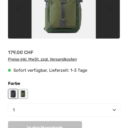
Regulärer Preis:
179,00 CHF
Preise inkl. MwSt. zzgl. Versandkosten
Sofort verfügbar, Lieferzeit: 1-3 Tage
auswählen
Farbe
black
jungle green-mud green
Produkt Anzahl: Gib den gewünschten Wert ein od
In den Warenkorb