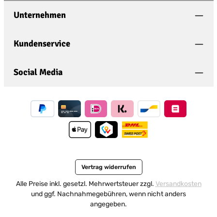
Datenschutz
Policy
and
Terms of Use
apply.
Die mit einem Stern (*) markierten Felder sind
Unternehmen
Ich habe die
Datenschutzbestimmungen
zur
Pflichtfelder.
Kenntnis genommen und die
AGB
gelesen und
bin mit ihnen einverstanden.
*
Kundenservice
Social Media
Vertrag widerrufen
Alle Preise inkl. gesetzl. Mehrwertsteuer zzgl.
Versandkosten
und ggf. Nachnahmegebühren, wenn nicht anders
angegeben.