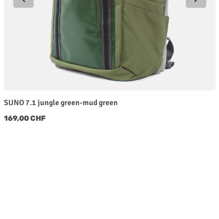
SUNO 7.1 jungle green-mud green
Regulärer Preis:
169,00 CHF