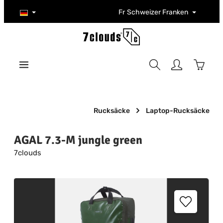
Zum Hauptinhalt springen
Fr
Schweizer Franken
Warenk
Rucksäcke
Laptop-Rucksäcke
AGAL 7.3-M jungle green
7clouds
Bildergalerie überspringen