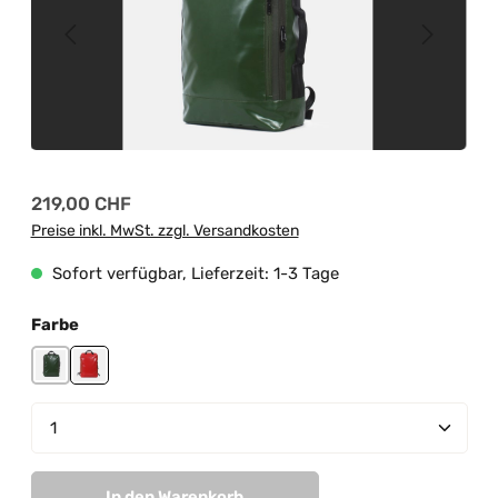
Regulärer Preis:
219,00 CHF
Preise inkl. MwSt. zzgl. Versandkosten
Sofort verfügbar, Lieferzeit: 1-3 Tage
auswählen
Farbe
junglegreen-black
red-orange
Produkt Anzahl: Gib den gewünschten Wert ein od
In den Warenkorb