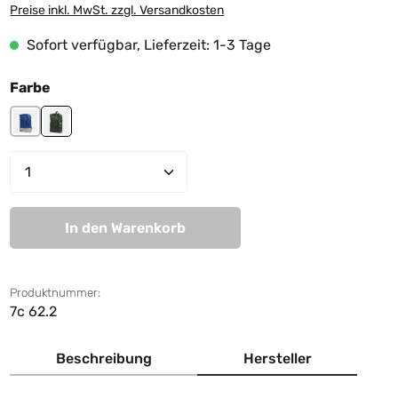
Preise inkl. MwSt. zzgl. Versandkosten
Sofort verfügbar, Lieferzeit: 1-3 Tage
auswählen
Farbe
blue-grey
junglegreen-white
Produkt Anzahl: Gib den gewünschten We
In den Warenkorb
Produktnummer:
7c 62.2
Beschreibung
Hersteller