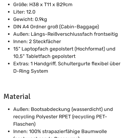
Grö
ß
e: H38 x T11 x B29cm
Liter: 12.0
Gewicht: 0.9kg
DIN A4 Ordner gro
ß
(Cabin-Baggage)
Au
ß
en: Längs-Rei
ß
verschlussfach frontseitig
Innen: 2 Steckfächer
15" Laptopfach gepolstert (Hochformat) und
10,5" Tabletfach gepolstert
Extras: 1 Handgriff, Schultergurte flexibel über
D-Ring System
Material
Au
ß
en: Bootsabdeckung (wasserdicht) und
recycling Polyester RPET (recycling PET-
Flaschen)
Innen: 100% strapazierfähige Baumwolle