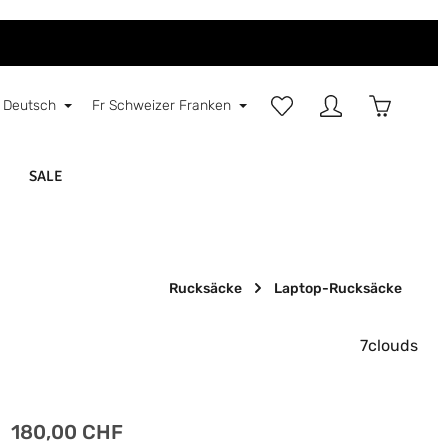
Du hast 0 Produkte auf d
Warenkorb
Deutsch
Fr
Schweizer Franken
SALE
Rucksäcke
Laptop-Rucksäcke
7clouds
Regulärer Preis:
180,00 CHF