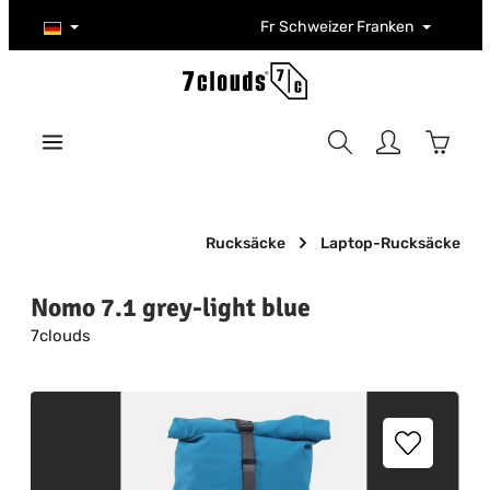
Zum Hauptinhalt springen
Fr
Schweizer Franken
Warenk
Rucksäcke
Laptop-Rucksäcke
Nomo 7.1 grey-light blue
7clouds
Bildergalerie überspringen