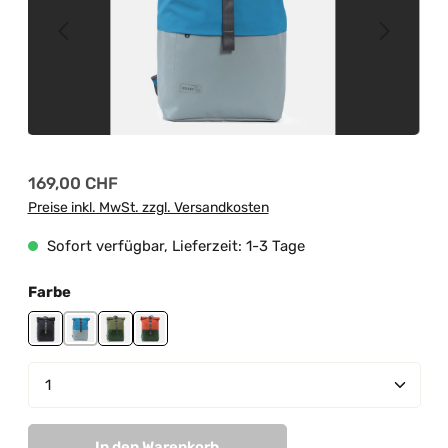
Regulärer Preis:
169,00 CHF
Preise inkl. MwSt. zzgl. Versandkosten
Sofort verfügbar, Lieferzeit: 1-3 Tage
auswählen
Farbe
black
grey-light blue
jungle green-mud green
jungle green-orange
Produkt Anzahl: Gib den gewünschten Wert ein od
In den Warenkorb