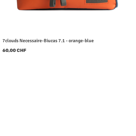
7clouds Necessaire-Biucas 7.1 - orange-blue
Regulärer Preis:
60,00 CHF