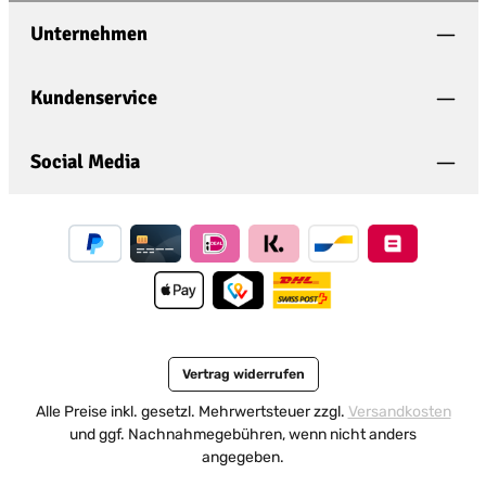
Datenschutz
Policy
and
Terms of Use
apply.
Die mit einem Stern (*) markierten Felder sind
Unternehmen
Ich habe die
Datenschutzbestimmungen
zur
Pflichtfelder.
Kenntnis genommen und die
AGB
gelesen und
bin mit ihnen einverstanden.
*
Kundenservice
Social Media
Vertrag widerrufen
Alle Preise inkl. gesetzl. Mehrwertsteuer zzgl.
Versandkosten
und ggf. Nachnahmegebühren, wenn nicht anders
angegeben.