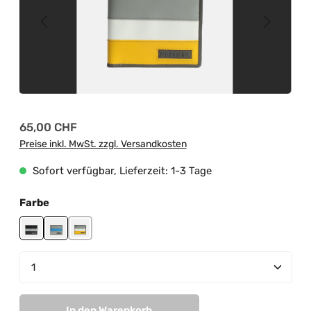
Regulärer Preis:
65,00 CHF
Preise inkl. MwSt. zzgl. Versandkosten
Sofort verfügbar, Lieferzeit: 1-3 Tage
auswählen
Farbe
black-grey-black
grey-lightblue-grey
yellow-white-grey
Produkt Anzahl: Gib den gewünschten Wert ein od
In den Warenkorb