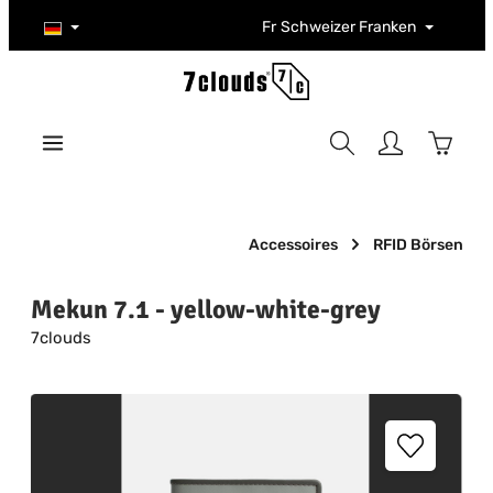
Zum Hauptinhalt springen
Fr
Schweizer Franken
Warenk
Accessoires
RFID Börsen
Mekun 7.1 - yellow-white-grey
7clouds
Bildergalerie überspringen