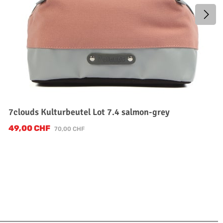
7clouds Kulturbeutel Lot 7.4 salmon-grey
49,00 CHF
Verkaufspreis:
Regulärer Preis:
70,00 CHF