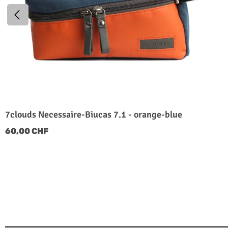
7clouds Necessaire-Biucas 7.1 - orange-blue
60,00 CHF
Regulärer Preis: