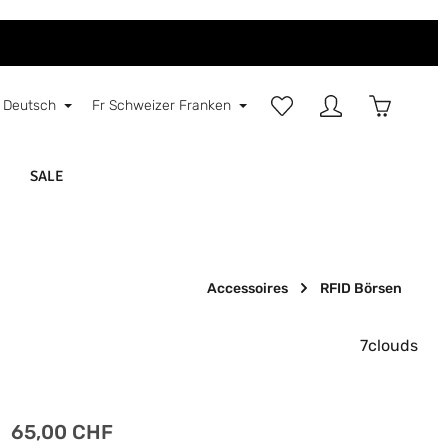
Du hast 0 Produkte auf d
Warenkorb
Deutsch
Fr
Schweizer Franken
SALE
Accessoires
RFID Börsen
7clouds
Regulärer Preis:
65,00 CHF