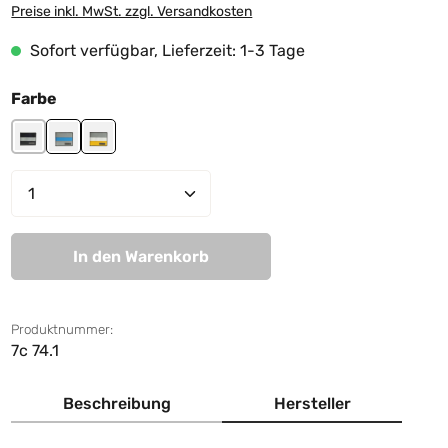
Preise inkl. MwSt. zzgl. Versandkosten
Sofort verfügbar, Lieferzeit: 1-3 Tage
auswählen
Farbe
black-grey-black
grey-lightblue-grey
yellow-white-grey
Produkt Anzahl: Gib den gewünschten We
In den Warenkorb
Produktnummer:
7c 74.1
Beschreibung
Hersteller