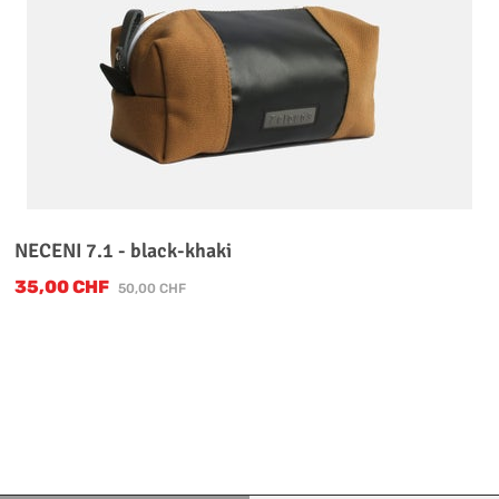
NECENI 7.1 - black-khaki
35,00 CHF
Verkaufspreis:
Regulärer Preis:
50,00 CHF